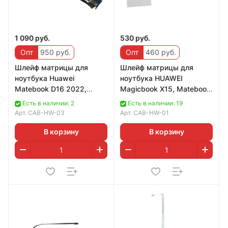
1 090 руб.
530 руб.
Опт
950 руб.
Опт
460 руб.
Шлейф матрицы для
Шлейф матрицы для
ноутбука Huawei
ноутбука HUAWEI
Matebook D16 2022,
Magicbook X15, Matebook
30pin, 04053277
D 15, DD0H98LC011
Есть в наличии: 2
Есть в наличии: 19
Арт.
CAB-HW-03
Арт.
CAB-HW-01
В корзину
В корзину