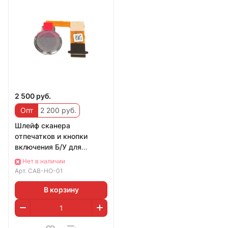
2 500 руб.
Опт
2 200 руб.
Шлейф сканера
отпечатков и кнопки
включения Б/У для
ноутбука Huawei
Нет в наличии
MateBook 13, 14, 14 2021,
Арт.
CAB-HO-01
14S
В корзину