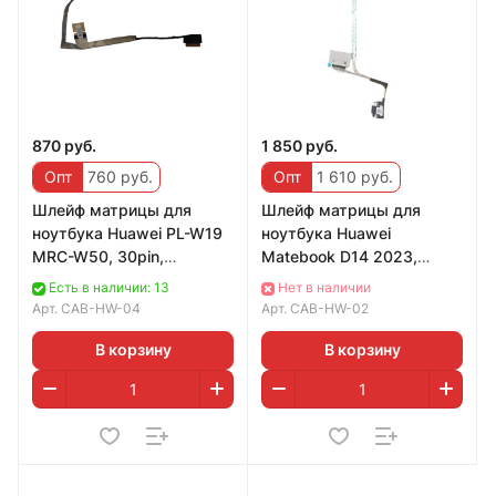
870 руб.
1 850 руб.
Опт
760 руб.
Опт
1 610 руб.
Шлейф матрицы для
Шлейф матрицы для
ноутбука Huawei PL-W19
ноутбука Huawei
MRC-W50, 30pin,
Matebook D14 2023,
DD0H95LC041,
30pin
Есть в наличии: 13
Нет в наличии
DD0H95LC011
Арт.
CAB-HW-04
Арт.
CAB-HW-02
В корзину
В корзину