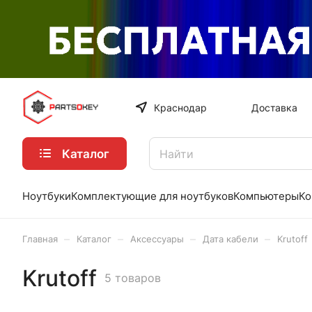
Краснодар
Доставка
Каталог
Ноутбуки
Комплектующие для ноутбуков
Компьютеры
Ко
–
–
–
–
Главная
Каталог
Аксессуары
Дата кабели
Krutoff
Krutoff
5 товаров