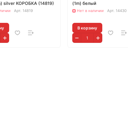
Metall (1m) silver КОРОБКА (14819)
(1m) белый
аличии
Арт.
14819
Нет в наличии
Арт.
14430
ну
В корзину