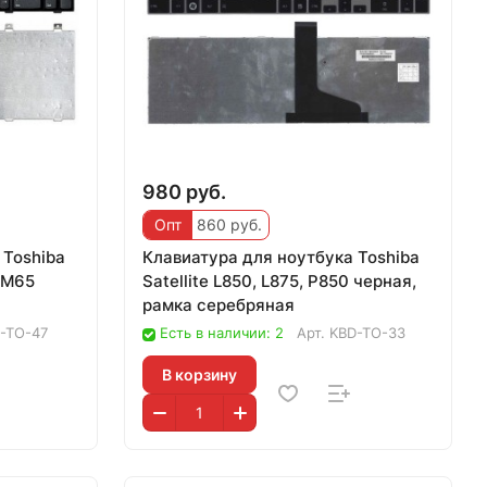
980 руб.
Опт
860 руб.
 Toshiba
Клавиатура для ноутбука Toshiba
, M65
Satellite L850, L875, P850 черная,
рамка серебряная
-TO-47
Есть в наличии: 2
Арт.
KBD-TO-33
В корзину