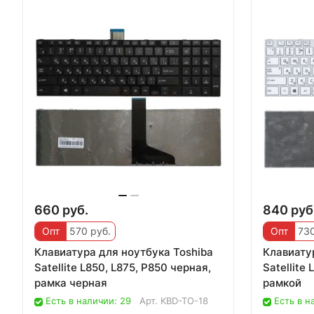
660 руб.
840 руб
Опт
570 руб.
Опт
730
Клавиатура для ноутбука Toshiba
Клавиату
Satellite L850, L875, P850 черная,
Satellite
рамка черная
рамкой
Есть в наличии: 29
Арт.
KBD-TO-18
Есть в н