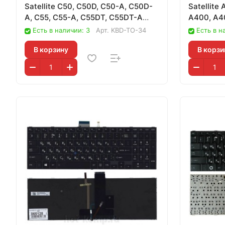
Satellite C50, C50D, C50-A, C50D-
Satellite
A, C55, C55-A, C55DT, C55DT-A
A400, A4
черна
M305
Есть в наличии: 3
Арт.
KBD-TO-34
Есть в н
В корзину
В корзи