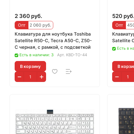
2 360 руб.
520 руб
Опт
2 060 руб.
Опт
450
Клавиатура для ноутбука Toshiba
Клавиату
Satellite R50-C, Tecra A50-C, Z50-
Satellite
C черная, с рамкой, с подсветкой
Есть в н
Есть в наличии: 3
Арт.
KBD-TO-44
В корзину
В корзи