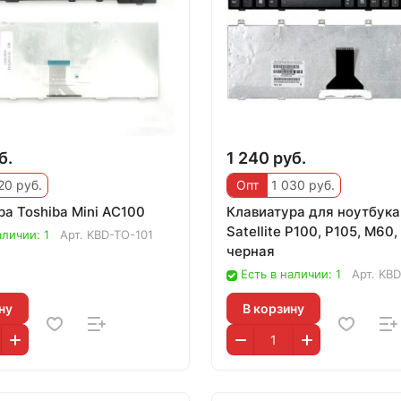
б.
1 240 руб.
20 руб.
Опт
1 030 руб.
а Toshiba Mini AC100
Клавиатура для ноутбука
Satellite P100, P105, M60
аличии: 1
Арт.
KBD-TO-101
черная
Есть в наличии: 1
Арт.
KBD
ну
В корзину