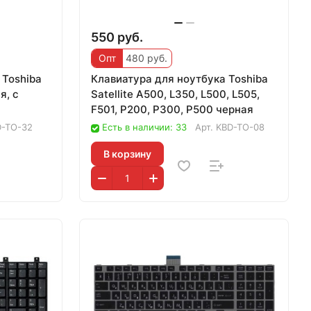
550 руб.
Опт
480 руб.
 Toshiba
Клавиатура для ноутбука Toshiba
я, с
Satellite A500, L350, L500, L505,
F501, P200, P300, P500 черная
D-TO-32
Есть в наличии: 33
Арт.
KBD-TO-08
В корзину