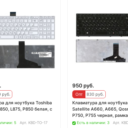
.
950 руб.
 руб.
Опт
830 руб.
ра для ноутбука Toshiba
Клавиатура для ноутбука
 L850, L875, P850 белая, с
Satellite A660, A665, Qos
P750, P755 черная, рамк
аличии: 5
Арт.
KBD-TO-17
Есть в наличии: 3
Арт.
KBD