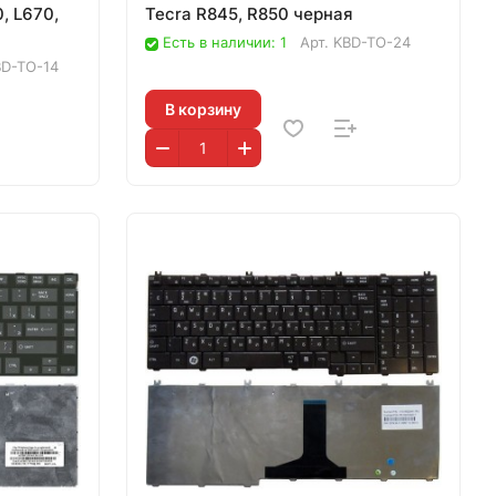
0, L670,
Tecra R845, R850 черная
Есть в наличии: 1
Арт.
KBD-TO-24
BD-TO-14
В корзину