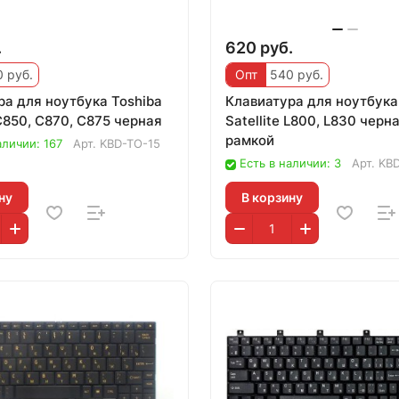
.
620 руб.
 руб.
Опт
540 руб.
ра для ноутбука Toshiba
Клавиатура для ноутбука
 C850, C870, C875 черная
Satellite L800, L830 черна
рамкой
аличии: 167
Арт.
KBD-TO-15
Есть в наличии: 3
Арт.
KB
ну
В корзину