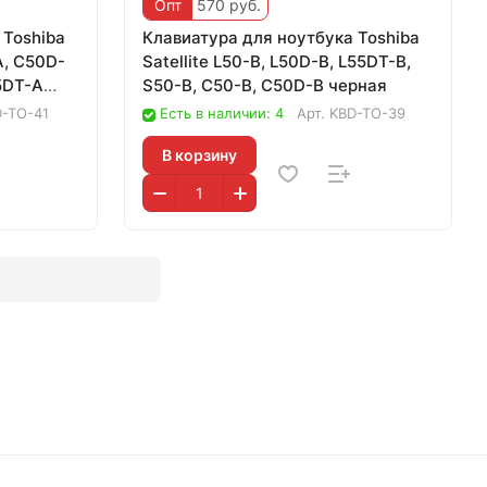
Опт
570 руб.
 Toshiba
Клавиатура для ноутбука Toshiba
A, C50D-
Satellite L50-B, L50D-B, L55DT-B,
5DT-A
S50-B, C50-B, C50D-B черная
-TO-41
Есть в наличии: 4
Арт.
KBD-TO-39
В корзину