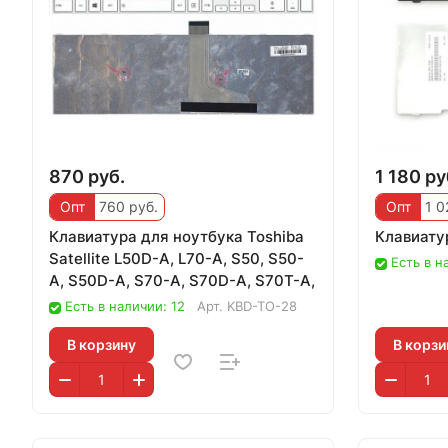
870 руб.
1 180 ру
Опт
760 руб.
Опт
1 0
Клавиатура для ноутбука Toshiba
Клавиатур
Satellite L50D-A, L70-A, S50, S50-
Есть в н
A, S50D-A, S70-A, S70D-A, S70T-A,
Есть в наличии: 12
Арт.
KBD-TO-28
В корзину
В корзи