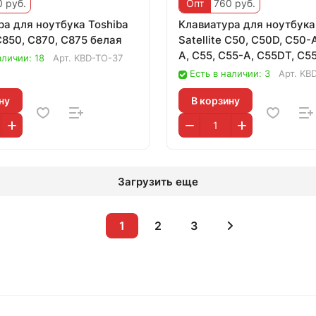
 руб.
Опт
760 руб.
ра для ноутбука Toshiba
Клавиатура для ноутбука
 C850, C870, C875 белая
Satellite C50, C50D, C50-
A, C55, C55-A, C55DT, C5
аличии: 18
Арт.
KBD-TO-37
белая
Есть в наличии: 3
Арт.
KBD
ну
В корзину
Загрузить еще
1
2
3