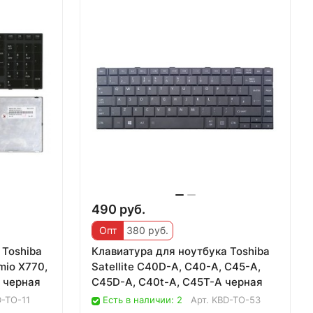
490 руб.
Опт
380 руб.
 Toshiba
Клавиатура для ноутбука Toshiba
mio X770,
Satellite C40D-A, C40-A, C45-A,
а черная
C45D-A, C40t-A, C45T-A черная
-TO-11
Есть в наличии: 2
Арт.
KBD-TO-53