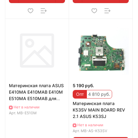
Материнская плата ASUS
5 190 руб.
E410MA E410MAB E410M
Опт
4 810 руб.
E510MA E510MAB для
Материнская плата
ноутбука N4120 N4020
Нет в наличии
K53SV MAIN BOARD REV
N5030
Арт.
MB-E510M
2.1 ASUS K53SJ
Нет в наличии
Арт.
MB-AS-K53SV