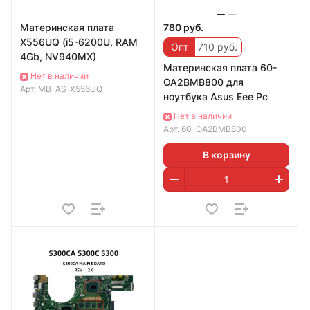
Материнская плата
780 руб.
X556UQ (i5-6200U, RAM
Опт
710 руб.
4Gb, NV940MX)
Материнская плата 60-
Нет в наличии
OA2BMB800 для
Арт.
MB-AS-X556UQ
ноутбука Asus Eee Pc
Нет в наличии
Арт.
60-OA2BMB800
В корзину