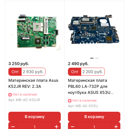
3 250 руб.
2 490 руб.
Опт
2 930 руб.
Опт
2 200 руб.
Материнская плата Asus
Материнская плата
K52JR REV: 2.3A
PBL60 LA-732P для
ноутбука ASUS X53U
Нет в наличии
K53U X53UX53B K53B
Арт.
MB-AS-K52JR
Нет в наличии
X53BY X53BR K53BY
Арт.
MB-AS-X53U
В корзину
В корзину