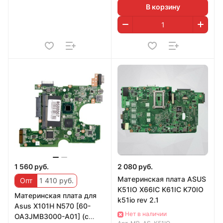
В корзину
1 560 руб.
2 080 руб.
Материнская плата ASUS
Опт
1 410 руб.
K51IO X66IC K61IC K70IO
Материнская плата для
k51io rev 2.1
Asus X101H N570 [60-
Нет в наличии
OA3JMB3000-A01] (с