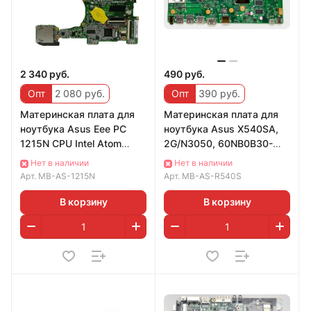
2 340 руб.
490 руб.
Опт
2 080 руб.
Опт
390 руб.
Материнская плата для
Материнская плата для
ноутбука Asus Eee PC
ноутбука Asus X540SA,
1215N CPU Intel Atom
2G/N3050, 60NB0B30-
D525 (1215N/VX6 REV. 1.4,
MB1110
Нет в наличии
Нет в наличии
60-OA2HMB1
Арт.
MB-AS-1215N
Арт.
MB-AS-R540S
В корзину
В корзину