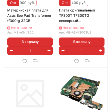
Опт
900 руб.
Опт
400 руб.
Материнская плата для
Плата оригинальный
Asus Eee Pad Transformer
TF300T TF300TG
tf300tg 32GB
сенсорный
переключатель платы
Нет в наличии
Нет в наличии
TF300TG_SUB
Арт.
MB-AS-tf300
Арт.
MB-AS-tf300SUB
В корзину
В корзину