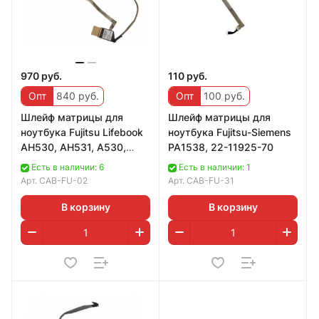
970 руб.
110 руб.
Опт
840 руб.
Опт
100 руб.
Шлейф матрицы для
Шлейф матрицы для
ноутбука Fujitsu Lifebook
ноутбука Fujitsu-Siemens
AH530, AH531, A530,
PA1538, 22-11925-70
A531, DDFH2ALC010
Есть в наличии: 6
Есть в наличии: 1
Версия 2
Арт.
CAB-FU-02
Арт.
CAB-FU-31
В корзину
В корзину