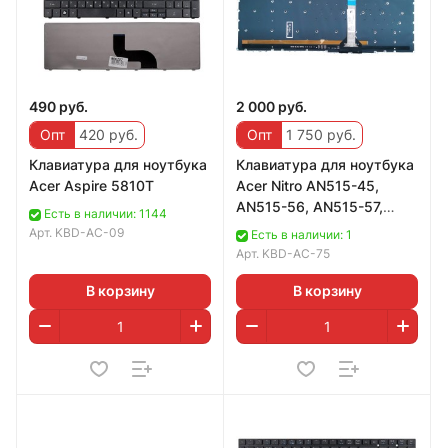
490 руб.
2 000 руб.
Опт
420 руб.
Опт
1 750 руб.
Клавиатура для ноутбука
Клавиатура для ноутбука
Acer Aspire 5810T
Acer Nitro AN515-45,
AN515-56, AN515-57,
Есть в наличии: 1144
AN517-41, AN517-57,
Арт.
KBD-AC-09
Есть в наличии: 1
черная, с RGB п
Арт.
KBD-AC-75
В корзину
В корзину