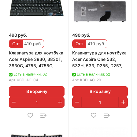
490 руб.
490 руб.
Опт
410 руб.
Опт
410 руб.
Клавиатура для ноутбука
Клавиатура для ноутбука
Acer Aspire 3830, 3830T,
Acer Aspire One 532,
3830G, 4755, 4755G,
532H, 533, D255, D257,
4830, 4830T, 4830TG30,
D260, D270, E350; em350
Есть в наличии: 62
Есть в наличии: 52
4830T, 4
Черная
Арт.
KBD-AC-04
Арт.
KBD-AC-20
В корзину
В корзину