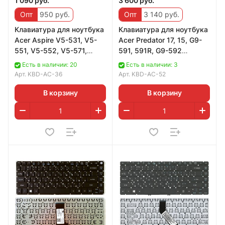
1 090 руб.
3 600 руб.
Опт
950 руб.
Опт
3 140 руб.
Клавиатура для ноутбука
Клавиатура для ноутбука
Acer Aspire V5-531, V5-
Acer Predator 17, 15, G9-
551, V5-552, V5-571,
591, 591R, G9-592
черная, с подсветкой
черная, без рамки, с
Есть в наличии: 20
Есть в наличии: 3
подсветкой
Арт.
KBD-AC-36
Арт.
KBD-AC-52
В корзину
В корзину