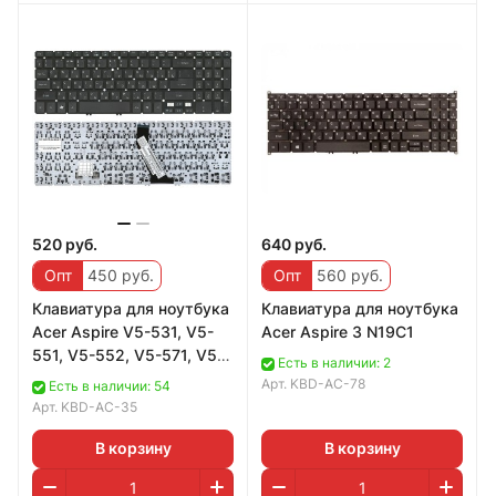
520 руб.
640 руб.
Опт
450 руб.
Опт
560 руб.
Клавиатура для ноутбука
Клавиатура для ноутбука
Acer Aspire V5-531, V5-
Acer Aspire 3 N19C1
551, V5-552, V5-571, V5-
Есть в наличии: 2
572, V7-581, V7-582, M3-
Арт.
KBD-AC-78
Есть в наличии: 54
581
Арт.
KBD-AC-35
В корзину
В корзину