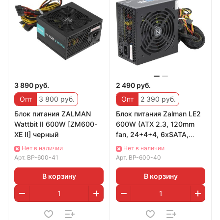
3 890 руб.
2 490 руб.
Опт
3 800 руб.
Опт
2 390 руб.
Блок питания ZALMAN
Блок питания Zalman LE2
Wattbit II 600W [ZM600-
600W (ATX 2.3, 120mm
XE II] черный
fan, 24+4+4, 6xSATA,
2xPCI-E) [ZM600-LE2]
Нет в наличии
Нет в наличии
Арт.
BP-600-41
Арт.
BP-600-40
В корзину
В корзину