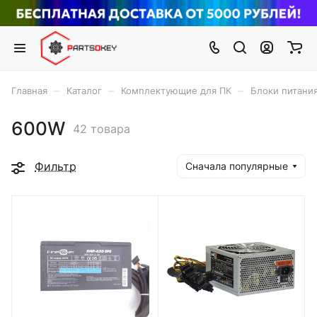
–
–
–
Главная
Каталог
Комплектующие для ПК
Блоки питани
600W
42 товара
Фильтр
Сначала популярные