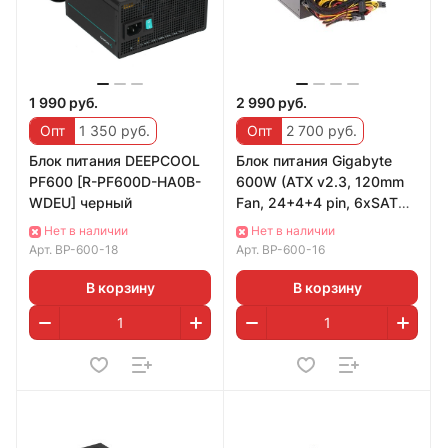
1 990 руб.
2 990 руб.
Опт
1 350 руб.
Опт
2 700 руб.
Блок питания DEEPCOOL
Блок питания Gigabyte
PF600 [R-PF600D-HA0B-
600W (ATX v2.3, 120mm
WDEU] черный
Fan, 24+4+4 pin, 6xSATA,
PCI-Ex16, OEM)
Нет в наличии
Нет в наличии
Арт.
BP-600-18
Арт.
BP-600-16
В корзину
В корзину