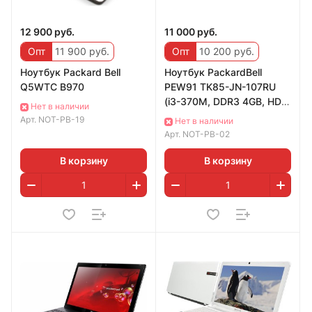
12 900 руб.
11 000 руб.
Опт
11 900 руб.
Опт
10 200 руб.
Ноутбук Packard Bell
Ноутбук PackardBell
Q5WTC B970
PEW91 TK85-JN-107RU
(i3-370M, DDR3 4GB, HDD
Нет в наличии
500GB, Radeon HD 5470)
Арт.
NOT-PB-19
Нет в наличии
Арт.
NOT-PB-02
В корзину
В корзину