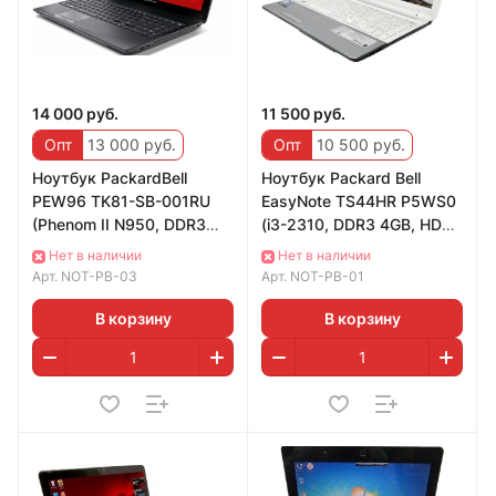
14 000 руб.
11 500 руб.
Опт
13 000 руб.
Опт
10 500 руб.
Ноутбук PackardBell
Ноутбук Packard Bell
PEW96 TK81-SB-001RU
EasyNote TS44HR P5WS0
(Phenom II N950, DDR3
(i3-2310, DDR3 4GB, HDD
4GB, HDD 500GB, ATI
320GB, Intel HD 3000)
Нет в наличии
Нет в наличии
5650 )
Арт.
NOT-PB-03
Арт.
NOT-PB-01
В корзину
В корзину