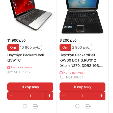
11 900 руб.
3 200 руб.
Опт
10 900 руб.
Опт
2 900 руб.
Ноутбук Packard Bell
Ноутбук PackardBell
Q5WTC
KAV60 DOT S.RU/012
(Atom N270, DDR2 1GB,
Нет в наличии
HDD 320GB)
Арт.
NOT-PB-17
Нет в наличии
Арт.
NOT-PB-04
В корзину
В корзину